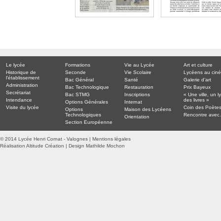
Le lycée
Formations
Vie au Lycée
Art et culture
Historique de
Seconde
Vie Scolaire
Lycéens au cin
l’établissement
Bac Général
Santé
Galerie d’art
Administration
Bac Technologique
Restauration
Prix Bayeux
Secrétariat
Bac STMG
Inscriptions
« Une ville, un l
Intendance
des livres »
Options Générales
Internat
Visite du lycée
Coin des Poète
Options
Maison des Lycéens
Technologiques
Rencontre ave
Orientation
Section Européenne
© 2014 Lycée Henri Cornat - Valognes |
Mentions légales
Réalisation Altitude Création
|
Design Mathilde Mochon