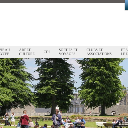
VIE AU
ART ET
SORTIES ET
CLUBS ET
ET 
CDI
LYCÉE
CULTURE
VOYAGES
ASSOCIATIONS
LE L