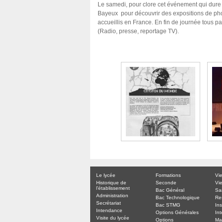
Le samedi, pour clore cet événement qui dure t
Bayeux pour découvrir des expositions de pho
accueillis en France. En fin de journée tous p
(Radio, presse, reportage TV).
Le lycée
Formations
Vi
Historique de
Seconde
Vie
l’établissement
Bac Général
Sa
Administration
Bac Technologique
Re
Secrétariat
Bac STMG
Ins
Intendance
Options Générales
Int
Visite du lycée
Options
Ma