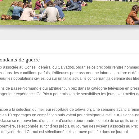
ondants de guerre
x associée au Conseil général du Calvados, organise ce prix pour rendre hommage
er dans des conditions parfois périlleuses pour assurer une information libre et dé
ur les populations civiles, ou sur un fait d’actualité concernant la défense des libe
ns de Basse-Normandie qui attribuent un prix dans la catégorie télévision en pré
tager leur expérience. Ce Prix a pour mission de sensibiliser les jeunes au métier de
icipe à la sélection du meilleur reportage de télévision. Une semaine avant la remi
 les 10 reportages en compétition puis votent pour désigner le meilleur. Ils ont a
lasse se retrouve lors d’un atelier d’écriture pour rendre compte de ce qu’ils ont
e première, sélectionnée sur critères précis, du journal des lycéens associés au P
u lycée Henri Cornat est sélectionnée et se trouve publiée dans ce journal.