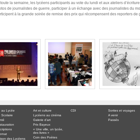
oute la semaine, les lycéens participants au vote du lundi et aux ateliers d’écritu
tos de journalistes de guerre, participer à un échange avec des journalistes du m
articipent à la grande soirée de remise des prix qui récompensent des reporters de
e au Lycée
Art et culture
CDI
Sorties et voyages
 Scolaire
Lycéens au cinéma
A venir
nté
Galerie d’art
Passés
stauration
Prix Bayeux
criptions
« Une ville, un lycée,
des livres »
ernat
Coin des Poètes
ison des Lycéens