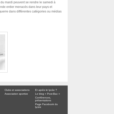
re du mardi peuvent se rendre le samedi à
onde entier menacés dans leur pays et
 guerre dans différentes catégories ou médias
Clubs et associations
Et après le lycée ?
Association sportive
Le blog « Post-Bac »
Conférences,
présentations
Page Facebook du
lycée