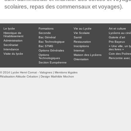
scolaires, repas des commensaux et voyages).
Le lycée
Formations
Vie au Lycée
Art et culture
Historique de
Seconde
Vie Scolaire
Lycéens au cin
l’établissement
Bac Général
Santé
Galerie d’art
Administration
Bac Technologique
Restauration
Prix Bayeux
Secrétariat
Bac STMG
Inscriptions
« Une ville, un l
Intendance
des livres »
Options Générales
Internat
Visite du lycée
Coin des Poète
Options
Maison des Lycéens
Technologiques
Rencontre ave
Orientation
Section Européenne
© 2014 Lycée Henri Cornat - Valognes |
Mentions légales
Réalisation Altitude Création
|
Design Mathilde Mochon