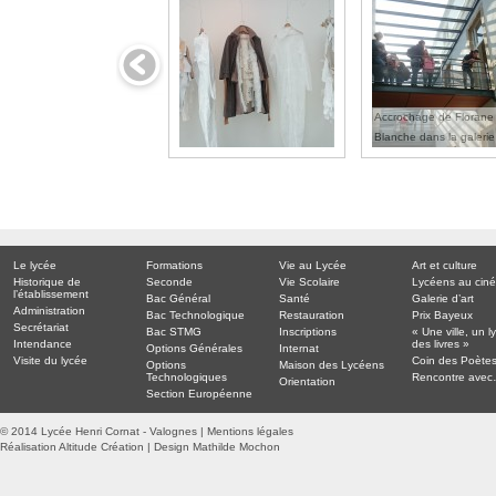
Accrochage de Florane
Blanche dans la galerie
Le lycée
Formations
Vie au Lycée
Art et culture
Historique de
Seconde
Vie Scolaire
Lycéens au cin
l’établissement
Bac Général
Santé
Galerie d’art
Administration
Bac Technologique
Restauration
Prix Bayeux
Secrétariat
Bac STMG
Inscriptions
« Une ville, un l
Intendance
des livres »
Options Générales
Internat
Visite du lycée
Coin des Poète
Options
Maison des Lycéens
Technologiques
Rencontre ave
Orientation
Section Européenne
© 2014 Lycée Henri Cornat - Valognes |
Mentions légales
Réalisation Altitude Création
|
Design Mathilde Mochon