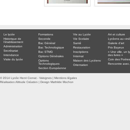
Le lycée
Formations
Vie au Lycée
Art et culture
Historique de
Seconde
Vie Scolaire
Lycéens au cin
l’établissement
Bac Général
Santé
Galerie d’art
Administration
Bac Technologique
Restauration
Prix Bayeux
Secrétariat
Bac STMG
Inscriptions
« Une ville, un l
Intendance
des livres »
Options Générales
Internat
Visite du lycée
Coin des Poète
Options
Maison des Lycéens
Technologiques
Rencontre ave
Orientation
Section Européenne
© 2014 Lycée Henri Cornat - Valognes |
Mentions légales
Réalisation Altitude Création
|
Design Mathilde Mochon