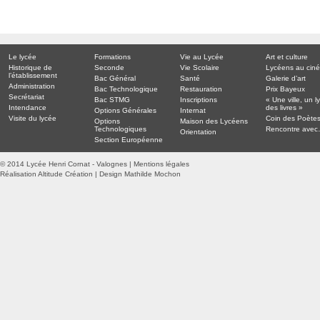
Le lycée
Formations
Vie au Lycée
Art et culture
Historique de
Seconde
Vie Scolaire
Lycéens au cin
l’établissement
Bac Général
Santé
Galerie d’art
Administration
Bac Technologique
Restauration
Prix Bayeux
Secrétariat
Bac STMG
Inscriptions
« Une ville, un l
Intendance
des livres »
Options Générales
Internat
Visite du lycée
Coin des Poète
Options
Maison des Lycéens
Technologiques
Rencontre ave
Orientation
Section Européenne
© 2014 Lycée Henri Cornat - Valognes |
Mentions légales
Réalisation Altitude Création
|
Design Mathilde Mochon