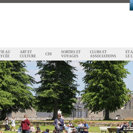
VIE AU
ART ET
SORTIES ET
CLUBS ET
ET 
CDI
LYCÉE
CULTURE
VOYAGES
ASSOCIATIONS
LE L