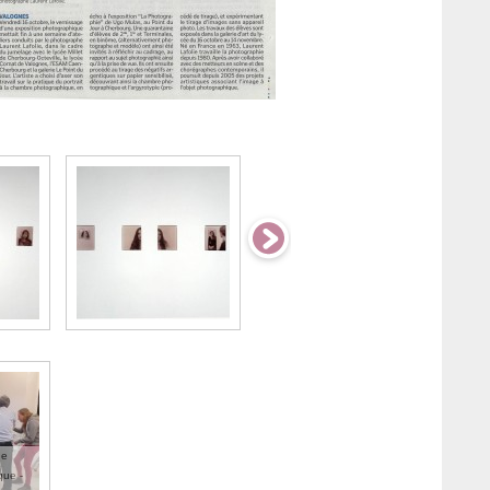
ne
que -