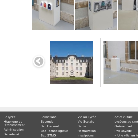
Le lycée
Formations
Vie au Lycée
Art et culture
Historique de
Seconde
Vie Scolaire
Lycéens au cin
l’établissement
Bac Général
Santé
Galerie d’art
Administration
Bac Technologique
Restauration
Prix Bayeux
Secrétariat
Bac STMG
Inscriptions
« Une ville, un l